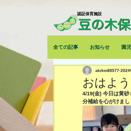
​認証保育施設
全ての記事
お知らせ
園
akrkm88577
202
おはよう
4/19(金) 今日
分補給を心がけましょ