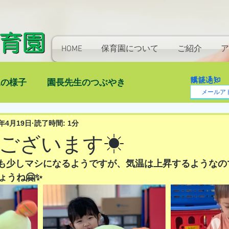
HOME
保育園について
ご紹介
ア
購読通知
児の様子
園長先生のつぶやき
4年4月19日
読了時間: 1分
ございます☀
は黄砂も少しマシになるようですが、気温は上昇するような
うね🤗✨