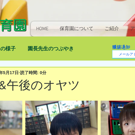
HOME
保育園について
ご紹介
ア
購読通知
児の様子
園長先生のつぶやき
4年5月17日
読了時間: 0分
&午後のオヤツ