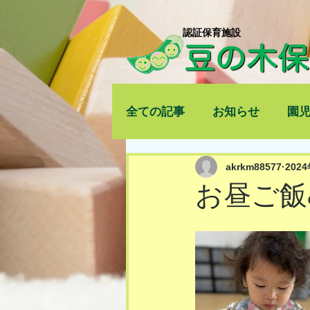
​認証保育施設
全ての記事
お知らせ
園
akrkm88577
202
お昼ご飯