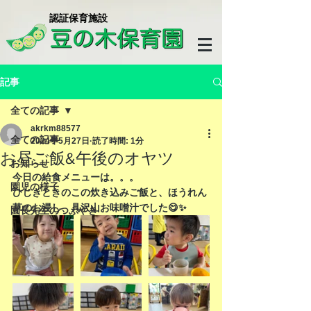
​認証保育施設
記事
全ての記事
akrkm88577
全ての記事
2024年5月27日
読了時間: 1分
お昼ご飯&午後のオヤツ
お知らせ
今日の給食メニューは。。。
園児の様子
ひじきときのこの炊き込みご飯と、ほうれん
草のお浸し、具沢山お味噌汁でした😋✨
園長先生のつぶやき