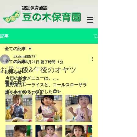
​認証保育施設
記事
全ての記事
akrkm88577
全ての記事
2024年6月21日
読了時間: 1分
お昼ご飯&午後のオヤツ
お知らせ
今日の給食メニューは。。。
園児の様子
夏野菜カレーライスと、コールスローサラ
ダ、わかめスープでした😋✨
園長先生のつぶやき