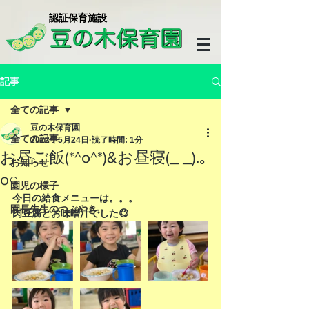
​認証保育施設
記事
全ての記事
豆の木保育園
全ての記事
2022年5月24日
読了時間: 1分
お昼ご飯(*^o^*)&お昼寝(_ _).｡
お知らせ
o○
園児の様子
今日の給食メニューは。。。
園長先生のつぶやき
肉豆腐とお味噌汁でした😋