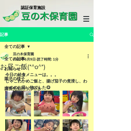
​認証保育施設
記事
全ての記事
豆の木保育園
全ての記事
2022年6月9日
読了時間: 1分
お昼ご飯(*^o^*)
お知らせ
今日の給食メニューは。。。
園児の様子
じゃこわかめご飯と、揚げ茄子の煮浸し、わ
かめのお吸い物でした😋
園長先生のつぶやき