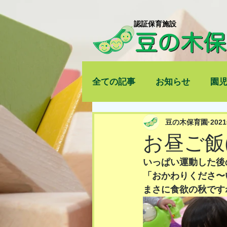
​認証保育施設
全ての記事
お知らせ
園
豆の木保育園
202
お昼ご飯(*
いっぱい運動した後
「おかわりくださ〜
まさに食欲の秋ですね