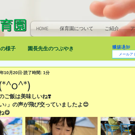
HOME
保育園について
ご紹介
ア
購読通知
児の様子
園長先生のつぶやき
1年10月20日
読了時間: 1分
^o^*)
のご飯は美味しいね❣️
い♪」の声が飛び交っていましたよ😊
😋