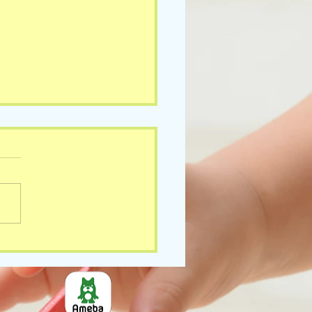
3(月)の様子です🎵