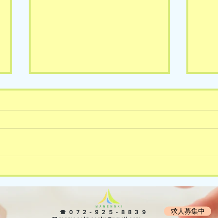
8/4(火)の様子です🎵
8/
求人募集中
​ ☎072-925-8839