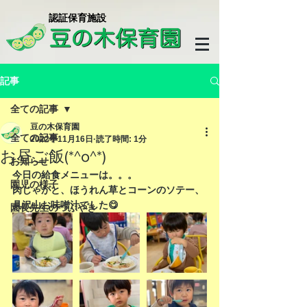
​認証保育施設
記事
全ての記事
豆の木保育園
全ての記事
2022年11月16日
読了時間: 1分
お昼ご飯(*^o^*)
お知らせ
今日の給食メニューは。。。
園児の様子
肉じゃがと、ほうれん草とコーンのソテー、
具沢山お味噌汁でした😋
園長先生のつぶやき