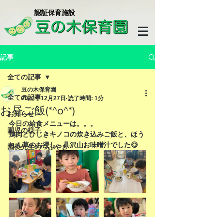
​認証保育施設
記事
全ての記事
豆の木保育園
全ての記事
2022年12月27日
読了時間: 1分
お昼ご飯(*^o^*)
お知らせ
今日の給食メニューは。。。
園児の様子
鶏肉とひじきキノコの炊き込みご飯と、ほう
れん草のお浸し、具沢山お味噌汁でした😋
園長先生のつぶやき