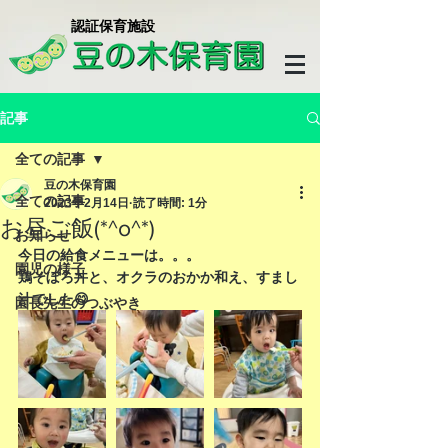
​認証保育施設
記事
全ての記事
豆の木保育園
全ての記事
2023年2月14日
読了時間: 1分
お昼ご飯(*^o^*)
お知らせ
今日の給食メニューは。。。
園児の様子
鶏そぼろ丼と、オクラのおかか和え、すまし
汁でした😋
園長先生のつぶやき