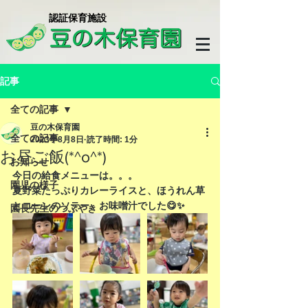
​認証保育施設
記事
全ての記事
豆の木保育園
全ての記事
2023年8月8日
読了時間: 1分
お昼ご飯(*^o^*)
お知らせ
今日の給食メニューは。。。
園児の様子
夏野菜たっぷりカレーライスと、ほうれん草
とコーンのソテー、お味噌汁でした😋✨
園長先生のつぶやき