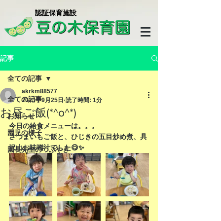
​認証保育施設
記事
全ての記事
akrkm88577
全ての記事
2023年9月25日
読了時間: 1分
お昼ご飯(*^o^*)
お知らせ
今日の給食メニューは。。。
園児の様子
さつまいもご飯と、ひじきの五目炒め煮、具
沢山お味噌汁でした😋✨
園長先生のつぶやき