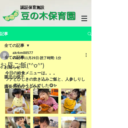
​認証保育施設
記事
全ての記事
akrkm88577
全ての記事
2023年11月29日
読了時間: 1分
お昼ご飯(*^o^*)
お知らせ
今日の給食メニューは。。。
園児の様子
ツナとひじきの炊き込みご飯と、人参しりし
り、煮込みうどんでした😋✨
園長先生のつぶやき