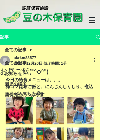
​認証保育施設
記事
全ての記事
akrkm88577
全ての記事
2023年12月20日
読了時間: 1分
お昼ご飯(*^o^*)
お知らせ
今日の給食メニューは。。。
園児の様子
梅ゴマ昆布ご飯と、にんじんしりしり、煮込
みうどんでした😋✨
園長先生のつぶやき