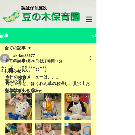
​認証保育施設
記事
全ての記事
akrkm88577
全ての記事
2024年1月26日
読了時間: 1分
お昼ご飯(*^o^*)
お知らせ
今日の給食メニューは。。。
園児の様子
肉じゃがと、ほうれん草のお浸し、具沢山お
味噌汁でした😋✨
園長先生のつぶやき