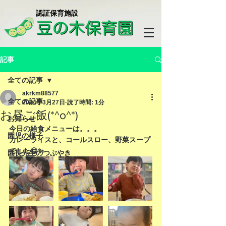
​認証保育施設
記事
全ての記事
akrkm88577
全ての記事
2024年3月27日
読了時間: 1分
お昼ご飯(*^o^*)
お知らせ
今日の給食メニューは。。。
園児の様子
カレーライスと、コールスロー、野菜スープ
でした😋✨
園長先生のつぶやき