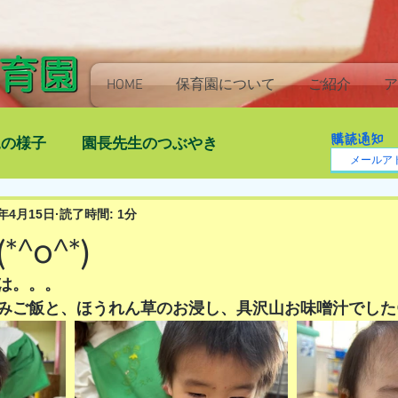
HOME
保育園について
ご紹介
ア
購読通知
児の様子
園長先生のつぶやき
4年4月15日
読了時間: 1分
^o^*)
は。。。
みご飯と、ほうれん草のお浸し、具沢山お味噌汁でした