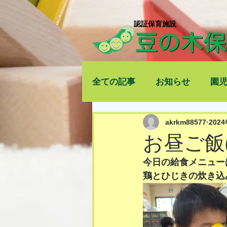
​認証保育施設
全ての記事
お知らせ
園
akrkm88577
202
お昼ご飯(*
今日の給食メニュー
鶏とひじきの炊き込