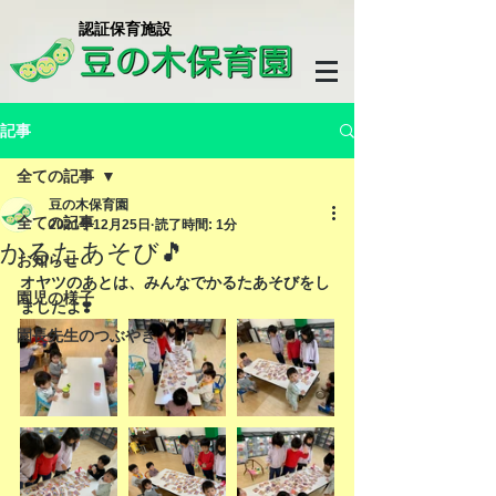
​認証保育施設
記事
全ての記事
豆の木保育園
全ての記事
2021年12月25日
読了時間: 1分
かるたあそび🎵
お知らせ
オヤツのあとは、みんなでかるたあそびをし
園児の様子
ましたよ❣️
園長先生のつぶやき