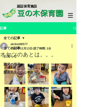
​認証保育施設
記事
全ての記事
akrkm88577
全ての記事
2023年12月13日
読了時間: 1分
オヤツのあとは。。。
お知らせ
園児の様子
園長先生のつぶやき