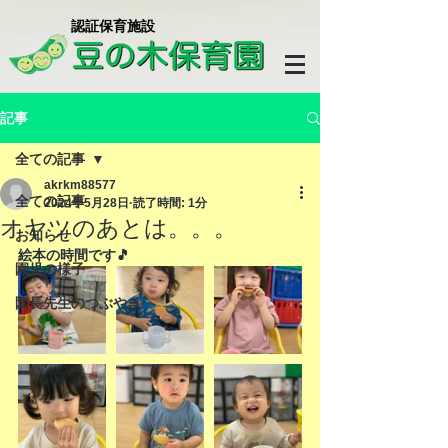
​認証保育施設
記事
全ての記事
akrkm88577
全ての記事
2024年5月28日
読了時間: 1分
オヤツのあとは。。。
お知らせ
絵本の時間です🎵
園児の様子
園長先生のつぶやき