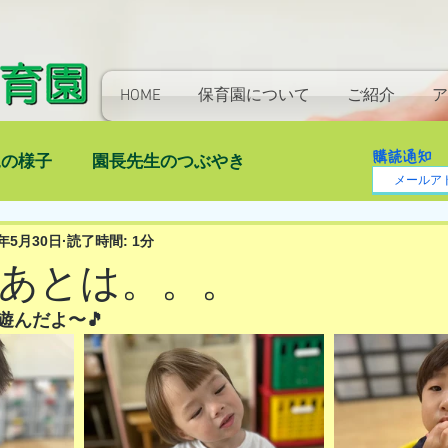
HOME
保育園について
ご紹介
ア
購読通知
児の様子
園長先生のつぶやき
4年5月30日
読了時間: 1分
あとは。。。
遊んだよ〜🎵