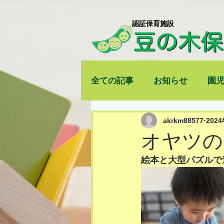
​認証保育施設
全ての記事
お知らせ
園
akrkm88577
202
オヤツの
絵本と大型パズルで