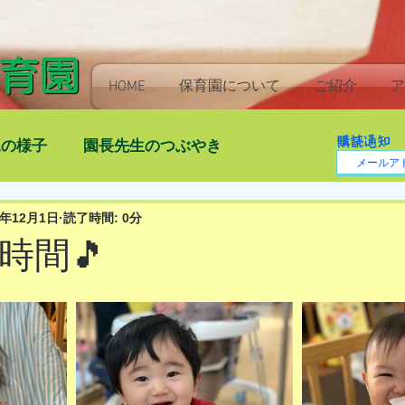
HOME
保育園について
ご紹介
ア
購読通知
児の様子
園長先生のつぶやき
2年12月1日
読了時間: 0分
時間🎵