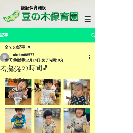
​認証保育施設
記事
全ての記事
akrkm88577
全ての記事
2023年12月14日
読了時間: 0分
オヤツの時間🎵
お知らせ
園児の様子
園長先生のつぶやき