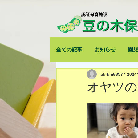
​認証保育施設
全ての記事
お知らせ
園
akrkm88577
202
オヤツの