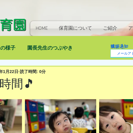
HOME
保育園について
ご紹介
ア
購読通知
児の様子
園長先生のつぶやき
4年1月22日
読了時間: 0分
時間🎵