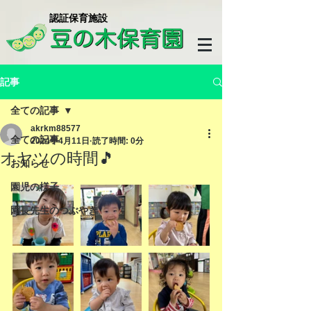
​認証保育施設
記事
全ての記事
akrkm88577
全ての記事
2024年4月11日
読了時間: 0分
オヤツの時間🎵
お知らせ
園児の様子
園長先生のつぶやき