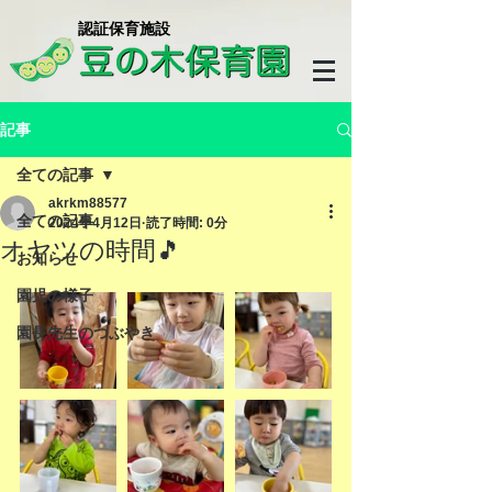
​認証保育施設
記事
全ての記事
akrkm88577
全ての記事
2024年4月12日
読了時間: 0分
オヤツの時間🎵
お知らせ
園児の様子
園長先生のつぶやき