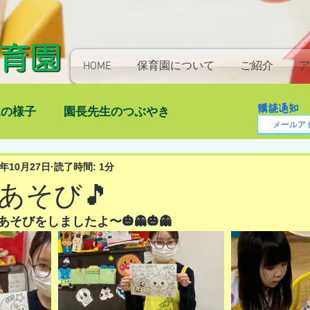
HOME
保育園について
ご紹介
ア
購読通知
児の様子
園長先生のつぶやき
2年10月27日
読了時間: 1分
あそび🎵
そびをしましたよ〜🎃👻🎃👻