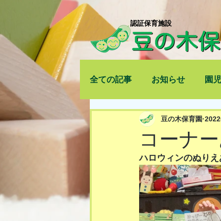
​認証保育施設
全ての記事
お知らせ
園
豆の木保育園
202
コーナー
ハロウィンのぬりえあ