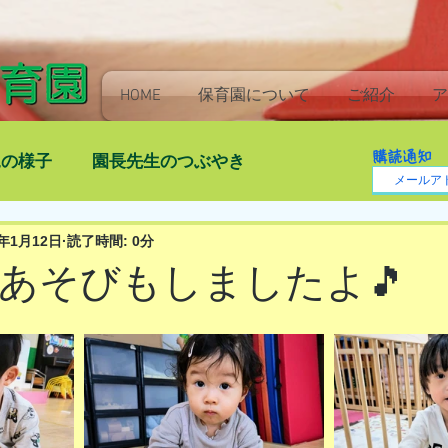
HOME
保育園について
ご紹介
ア
購読通知
児の様子
園長先生のつぶやき
4年1月12日
読了時間: 0分
あそびもしましたよ🎵