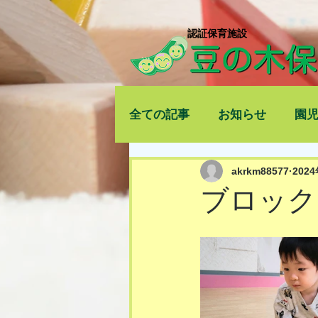
​認証保育施設
全ての記事
お知らせ
園
akrkm88577
202
ブロック