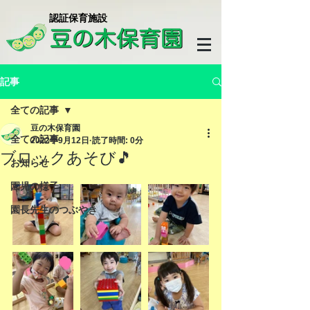
​認証保育施設
記事
全ての記事
豆の木保育園
全ての記事
2022年9月12日
読了時間: 0分
ブロックあそび🎵
お知らせ
園児の様子
園長先生のつぶやき