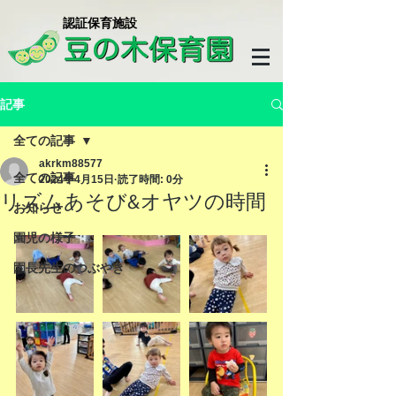
​認証保育施設
記事
全ての記事
akrkm88577
全ての記事
2024年4月15日
読了時間: 0分
リズムあそび&オヤツの時間
お知らせ
園児の様子
園長先生のつぶやき