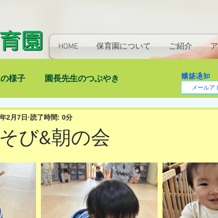
HOME
保育園について
ご紹介
ア
購読通知
児の様子
園長先生のつぶやき
3年2月7日
読了時間: 0分
そび&朝の会