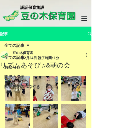
​認証保育施設
記事
全ての記事
豆の木保育園
全ての記事
2022年2月24日
読了時間: 1分
リズムあそび♫&朝の会
お知らせ
園児の様子
園長先生のつぶやき