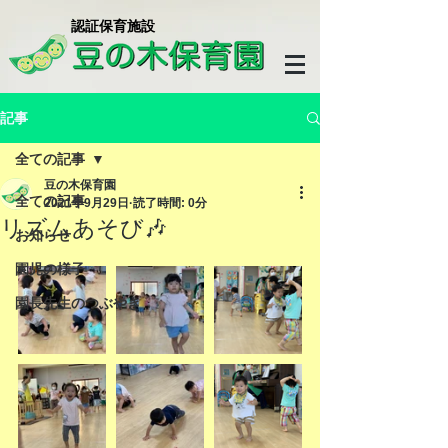
​認証保育施設
記事
全ての記事
豆の木保育園
全ての記事
2021年9月29日
読了時間: 0分
リズムあそび🎶
お知らせ
園児の様子
園長先生のつぶやき