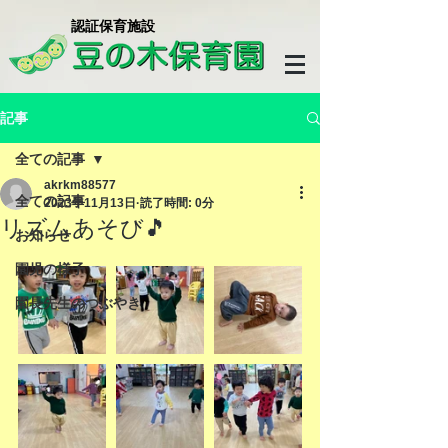
​認証保育施設
記事
全ての記事
akrkm88577
全ての記事
2023年11月13日
読了時間: 0分
リズムあそび🎵
お知らせ
園児の様子
園長先生のつぶやき