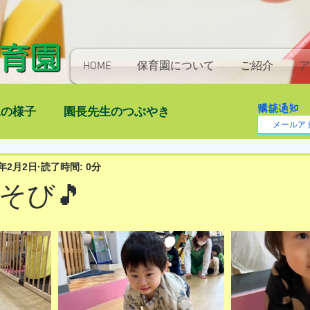
HOME
保育園について
ご紹介
ア
購読通知
児の様子
園長先生のつぶやき
4年2月2日
読了時間: 0分
そび🎵