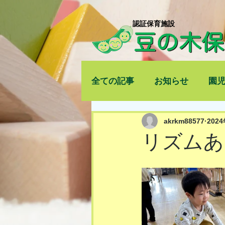
​認証保育施設
全ての記事
お知らせ
園
akrkm88577
202
リズムあ