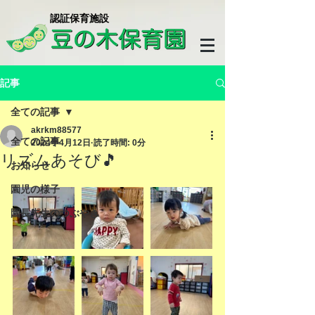
​認証保育施設
記事
全ての記事
akrkm88577
全ての記事
2024年4月12日
読了時間: 0分
リズムあそび🎵
お知らせ
園児の様子
園長先生のつぶやき