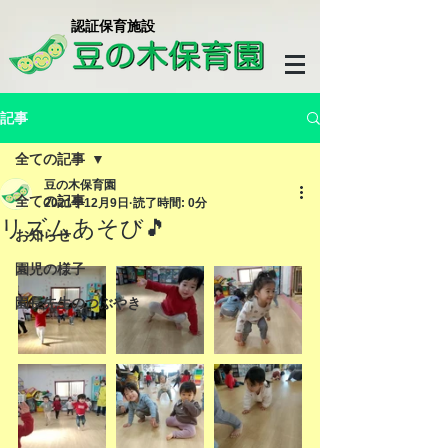
​認証保育施設
記事
全ての記事
豆の木保育園
全ての記事
2021年12月9日
読了時間: 0分
リズムあそび🎵
お知らせ
園児の様子
園長先生のつぶやき