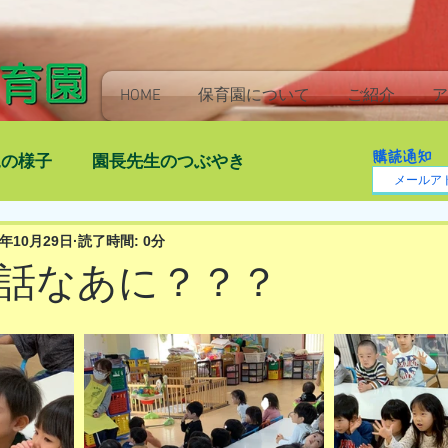
HOME
保育園について
ご紹介
ア
購読通知
児の様子
園長先生のつぶやき
1年10月29日
読了時間: 0分
話なあに？？？