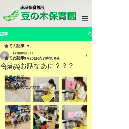
​認証保育施設
記事
全ての記事
akrkm88577
全ての記事
2023年9月20日
読了時間: 0分
今日のお話なあに？？？
お知らせ
園児の様子
園長先生のつぶやき