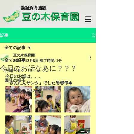
​認証保育施設
記事
全ての記事
豆の木保育園
全ての記事
2021年12月8日
読了時間: 1分
今日のお話なあに？？？
お知らせ
今日のお話は。。。
園児の様子
「さんにんサンタ」でした🎅🤶🧑‍🎄
園長先生のつぶやき