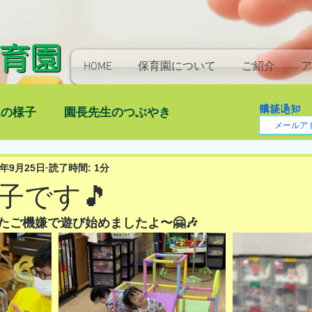
HOME
保育園について
ご紹介
ア
購読通知
児の様子
園長先生のつぶやき
1年9月25日
読了時間: 1分
子です🎵
たご機嫌で遊び始めましたよ〜🤗🎶