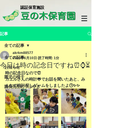
​認証保育施設
記事
全ての記事
akrkm88577
全ての記事
2024年6月10日
読了時間: 1分
今日は時の記念日ですね⏰⌚️⏳
お知らせ
時の記念日なので⏰
園児の様子
カエルさんの時計🐸でお話を聞いたあと、み
んなで時計探しゲームをしましたよ🕒✨✨
園長先生のつぶやき