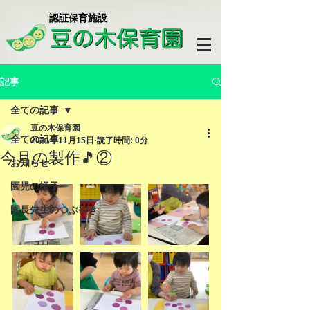
​認証保育施設
記事
全ての記事
豆の木保育園
全ての記事
2021年11月15日
読了時間: 0分
今月の製作🎵②
お知らせ
園児の様子
園長先生のつぶやき