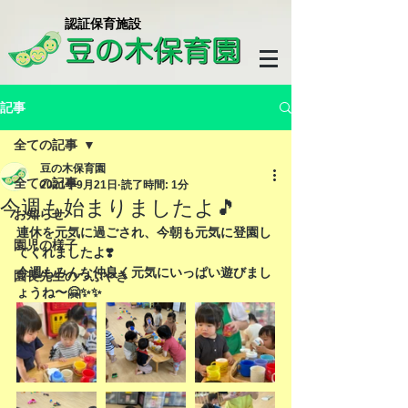
​認証保育施設
記事
全ての記事
豆の木保育園
全ての記事
2021年9月21日
読了時間: 1分
今週も始まりましたよ🎵
お知らせ
連休を元気に過ごされ、今朝も元気に登園し
園児の様子
てくれましたよ❣️
今週もみんな仲良く元気にいっぱい遊びまし
園長先生のつぶやき
ょうね〜🤗✨✨