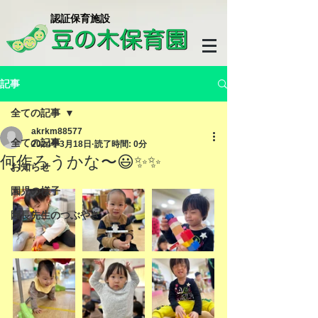
​認証保育施設
記事
全ての記事
akrkm88577
全ての記事
2024年3月18日
読了時間: 0分
何作ろうかな〜😃✨✨
お知らせ
園児の様子
園長先生のつぶやき