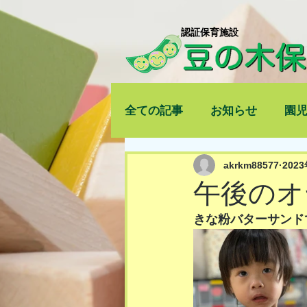
​認証保育施設
全ての記事
お知らせ
園
akrkm88577
202
午後のオ
きな粉バターサンド