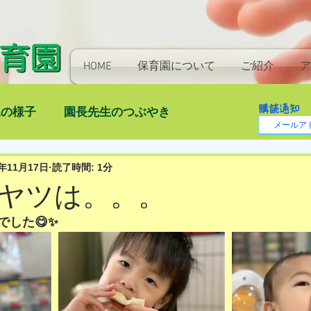
HOME
保育園について
ご紹介
ア
購読通知
児の様子
園長先生のつぶやき
3年11月17日
読了時間: 1分
ヤツは。。。
でした😋✨