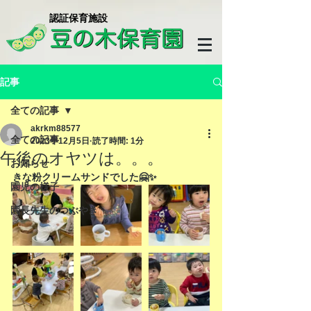
​認証保育施設
記事
全ての記事
akrkm88577
全ての記事
2023年12月5日
読了時間: 1分
午後のオヤツは。。。
お知らせ
きな粉クリームサンドでした🤗✨
園児の様子
園長先生のつぶやき