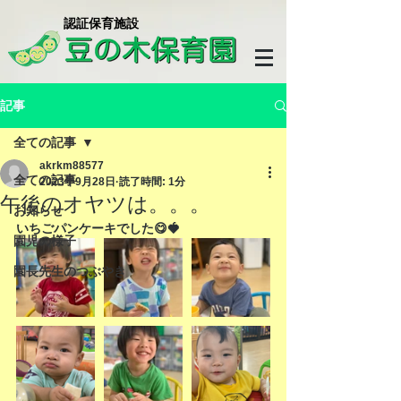
​認証保育施設
記事
全ての記事
akrkm88577
全ての記事
2023年9月28日
読了時間: 1分
午後のオヤツは。。。
お知らせ
いちごパンケーキでした😋🍓
園児の様子
園長先生のつぶやき