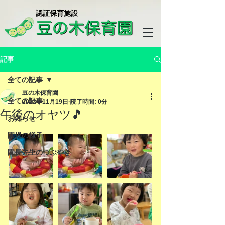
​認証保育施設
記事
全ての記事
豆の木保育園
全ての記事
2022年11月19日
読了時間: 0分
午後のオヤツ🎵
お知らせ
園児の様子
園長先生のつぶやき