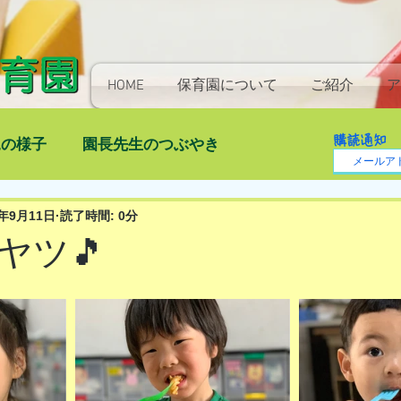
HOME
保育園について
ご紹介
ア
購読通知
児の様子
園長先生のつぶやき
3年9月11日
読了時間: 0分
ヤツ🎵