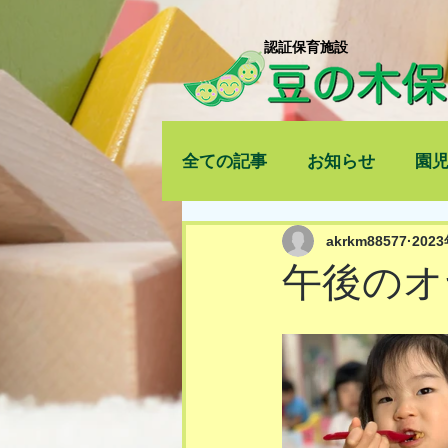
​認証保育施設
全ての記事
お知らせ
園
akrkm88577
202
午後のオ